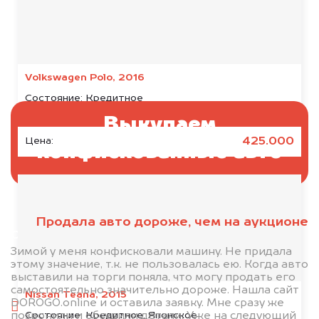
Volkswagen Polo, 2016
Состояние:
Кредитное
Выкупаем
425.000
Цена:
конфискованные авто
Продала авто дороже, чем на аукционе
Отправьте фотографии автомобиля — через
минуту эксперт-оценщик назовёт сумму.
Зимой у меня конфисковали машину. Не придала
этому значение, т.к. не пользовалась ею. Когда авто
выставили на торги поняла, что могу продать его
1. Сфотографируйте машину:
самостоятельно значительно дороже. Нашла сайт
Nissan Teana, 2015
DOROGO.online и оставила заявку. Мне сразу же
спереди
Состояние:
Кредитное, Японское
позвонили и обсудили детали. Уже на следующий