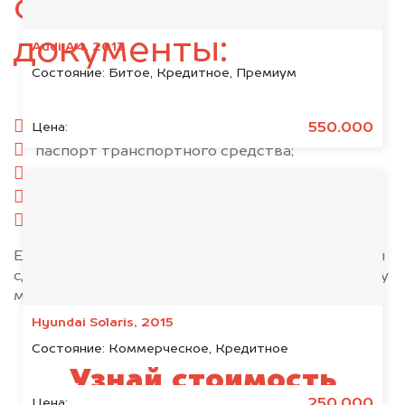
следующие
документы:
Audi A4, 2013
Состояние:
Битое, Кредитное, Премиум
паспорт гражданина РФ;
550.000
Цена:
паспорт транспортного средства;
свидетельство о регистрации;
комплект ключей;
при необходимости — доверенность.
Если у вас нет всех документов, то наши юристы
сделают всё возможное, чтобы оформить сделку
максимально быстро!
Hyundai Solaris, 2015
Состояние:
Коммерческое, Кредитное
Узнай стоимость
250.000
Цена: