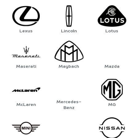
Lexus
Lincoln
Lotus
Maserati
Maybach
Mazda
Mercedes-
McLaren
MG
Benz