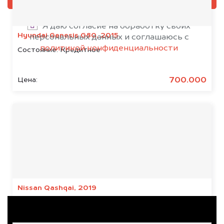
Я даю согласие на обработку своих
Hyundai Genesis G80, 2015
персональных данных и соглашаюсь с
политикой конфиденциальности
Состояние:
Кредитное
700.000
Цена:
Результаты наших
клиентов
Nissan Qashqai, 2019
Состояние:
Кредитное, Японское