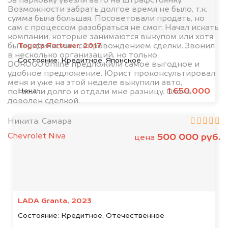
За парковку увезли авто на штрафстоянку.
Возможности забрать долгое время не было, т.к.
сумма была большая. Посоветовали продать, но
сам с процессом разобраться не смог. Начал искать
компании, которые занимаются выкупом или хотя
Toyota Fortuner, 2017
бы юридичиским сопровождением сделки. Звонил
в несколько организаций, но только
Состояние:
Кредитное, Японское
DOROGO.online предложили самое выгодное и
удобное предложение. Юрист проконсультировал
меня и уже на этой неделе выкупили авто,
1.650.000
Цена:
погасили долго и отдали мне разницу. Очень
доволен сделкой.
Никита, Самара
Chevrolet Niva
500 000 руб.
цена
LADA Granta, 2023
Состояние:
Кредитное, Отечественное