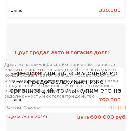
220.000
Цена:
Мы сотрудничаем с
банками
Друг продал авто и погасил долг!
Если ваш автомобиль находится в
Друг, по каким-либо своим причинам, перестал
платить выплаты по кредиту. Из-за чего у него
кредите или залоге у одной из
Haval H2, 2016
конфисковали автомобиль. Я посоветовал ему
обратиться в эту компанию, т.к. сам года 2 назад
представленных ниже
Состояние:
Китайское, Кредитное
продал свой автомобиль. В итоге автомобиль
организаций, то мы купим его на
выкупили у банка, а друг смог погасить
задолженность и остался при деньгах.
5% дороже!
700.000
Цена:
Рустам, Самара
Toyota Aqua 2014г
600 000 руб.
цена