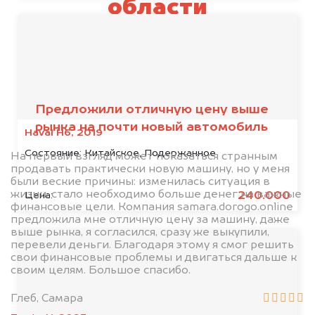
области
Предложили отличную цену выше
рынка на почти новый автомобиль
Haval H6, 2019
Состояние:
Китайское, Подержанное
На первый взгляд может показаться странным
продавать практически новую машину, но у меня
были веские причины: изменилась ситуация в
жизни, стало необходимо больше денег на важные
240.000
Цена:
финансовые цели. Компания samara.dorogo.online
предложила мне отличную цену за машину, даже
выше рынка, я согласился, сразу же выкупили,
перевели деньги. Благодаря этому я смог решить
свои финансовые проблемы и двигаться дальше к
своим целям. Большое спасибо.
Глеб, Самара