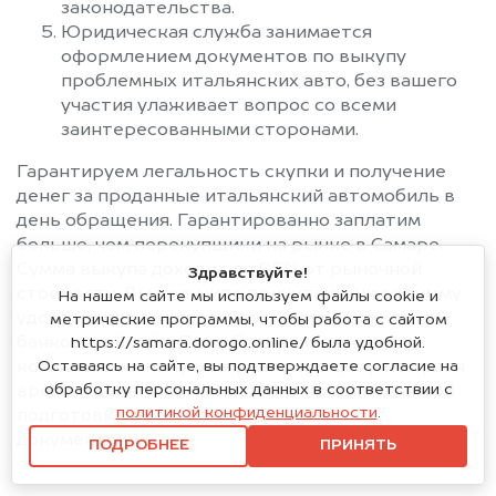
законодательства.
Юридическая служба занимается
оформлением документов по выкупу
проблемных итальянских авто, без вашего
участия улаживает вопрос со всеми
заинтересованными сторонами.
Гарантируем легальность скупки и получение
денег за проданные итальянский автомобиль в
день обращения. Гарантированно заплатим
больше, чем перекупщики на рынке в Самаре.
Сумма выкупа доходит до 95% от рыночной
Здравствуйте!
стоимости. Вы получите причитающуюся сумму
На нашем сайте мы используем файлы cookie и
удобным для вас способом: наличными или на
метрические программы, чтобы работа с сайтом
банковский счёт. При обращении в нашу
https://samara.dorogo.online/ была удобной.
компанию вы получите реальную цену, не тратя
Оставаясь на сайте, вы подтверждаете согласие на
обработку персональных данных в соответствии с
время и деньги на проведение предпродажной
политикой конфиденциальности
.
подготовки, экспертизу, оформление
документов.
ПОДРОБНЕЕ
ПРИНЯТЬ