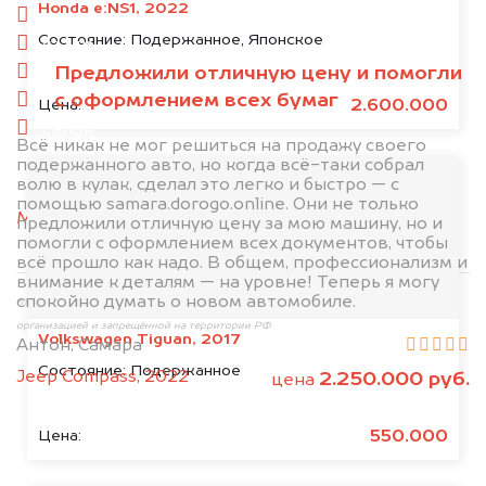
Honda e:NS1, 2022
спереди
Состояние:
Подержанное, Японское
сзади
Предложили отличную цену и помогли
слева
с оформлением всех бумаг
справа
2.600.000
Цена:
салон
Всё никак не мог решиться на продажу своего
подержанного авто, но когда всё-таки собрал
2. Отправьте фотографии на номер
волю в кулак, сделал это легко и быстро — с
+79584983298 по WhatsApp*,
в мессенджер
помощью samara.dorogo.online. Они не только
MAX
или на электронную почту
предложили отличную цену за мою машину, но и
info@dorogo.online
помогли с оформлением всех документов, чтобы
всё прошло как надо. В общем, профессионализм и
внимание к деталям — на уровне! Теперь я могу
спокойно думать о новом автомобиле.
*принадлежит компании Meta Platforms, Inc., признанной экстремистской
организацией и запрещённой на территории РФ
Volkswagen Tiguan, 2017
Антон, Самара
Состояние:
Подержанное
Jeep Compass, 2022
2.250.000 руб.
цена
550.000
Цена: