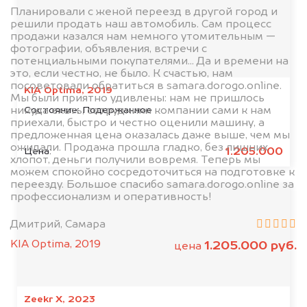
Планировали с женой переезд в другой город и
решили продать наш автомобиль. Сам процесс
продажи казался нам немного утомительным —
фотографии, объявления, встречи с
потенциальными покупателями... Да и времени на
это, если честно, не было. К счастью, нам
посоветовали обратиться в samara.dorogo.online.
KIA Optima, 2019
Мы были приятно удивлены: нам не пришлось
Состояние:
Подержанное
никуда ехать, сотрудники компании сами к нам
приехали, быстро и честно оценили машину, а
предложенная цена оказалась даже выше, чем мы
ожидали. Продажа прошла гладко, без лишних
1.205.000
Цена:
хлопот, деньги получили вовремя. Теперь мы
можем спокойно сосредоточиться на подготовке к
переезду. Большое спасибо samara.dorogo.online за
профессионализм и оперативность!
Дмитрий, Самара
KIA Optima, 2019
1.205.000 руб.
цена
Zeekr X, 2023