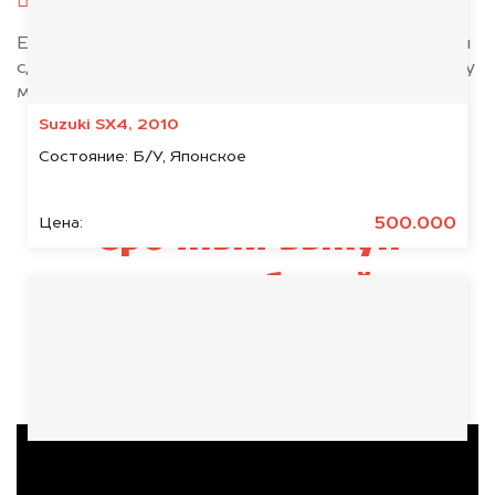
при необходимости — доверенность.
Если у вас нет всех документов, то наши юристы
сделают всё возможное, чтобы оформить сделку
максимально быстро!
Suzuki SX4, 2010
Состояние:
Б/У, Японское
500.000
Цена:
Срочный выкуп
автомобилей
видео выкупленных машин
Chevrolet Cruze, 2018
Состояние:
Б/У