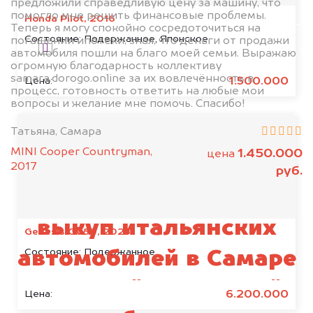
предложили справедливую цену за машину, что
Узнать стоимость
помогло мне решить финансовые проблемы.
Honda Pilot, 2016
Теперь я могу спокойно сосредоточиться на
Состояние:
Подержанное, Японское
погашении ипотеки, зная, что деньги от продажи
Я даю согласие на обработку своих
автомобиля пошли на благо моей семьи. Выражаю
персональных данных и соглашаюсь с
огромную благодарность коллективу
samara.dorogo.online за их вовлечённость в
политикой конфиденциальности
1.500.000
Цена:
процесс, готовность ответить на любые мои
вопросы и желание мне помочь. Спасибо!
Татьяна, Самара
MINI Cooper Countryman,
1.450.000
цена
2017
руб.
Мы осуществляем
выкуп итальянских
Genesis GV80, 2023
Состояние:
Подержанное
автомобилей в Самаре
и по всей Самарской
6.200.000
Цена: