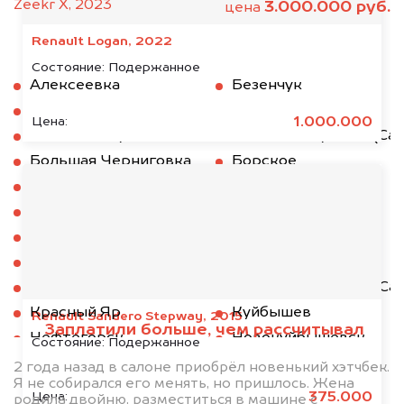
Zeekr X, 2023
3.000.000 руб.
цена
Renault Logan, 2022
Состояние:
Подержанное
Алексеевка
Безенчук
Богатое
Богатырь
1.000.000
Цена:
Большая Глушица
Большая Глущица (Сам
Большая Черниговка
Борское
Волжский
Жигулевск
Зольное
Исаклы
Камышла
Кинель
Кинель-Черкасы
Клявлино
Кошки
Красноармейское (Сам
Красный Яр
Куйбышев
Renault Sandero Stepway, 2015
Заплатили больше, чем рассчитывал
Нефтегорск
Новокуйбышевск
Состояние:
Подержанное
Октябрьск
Отрадный
2 года назад в салоне приобрёл новенький хэтчбек.
Я не собирался его менять, но пришлось. Жена
Пестравка
Похвистнево
375.000
Цена:
родила двойню, разместиться в машине с