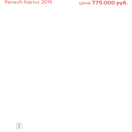
Renault Kaptur, 2016
775.000 руб.
цена
Позвоните нам: 8 (800)
551-81-15
Мы проконсультируем вас и
рассчитаем стоимость вашего
итальянского автомобиля.
Узнать цену
Я даю согласие на обработку своих