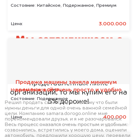
Состояние:
Китайское, Подержанное, Премиум
3.000.000
Цена:
Мы сотрудничаем с
банками
Если ваш автомобиль находится в
кредите или залоге у одной из
Продажа машины заняла минимум
представленных ниже
времени, всё очень просто и удобно
Hyundai Solaris, 2018
организаций, то мы купим его на
Состояние:
Подержанное
5% дороже!
Решил продать свой Тигуан, потому что были
нужны деньги для одной очень важной семейной
цели. Компанию samara.dorogo.online мне
400.000
Цена:
порекомендовали друзья, и я не разочаровался.
Весь процесс оказался очень простым и удобным:
созвонились, встретились у моего дома, оценили
автомобиль, предложили хорошую цену, перевели