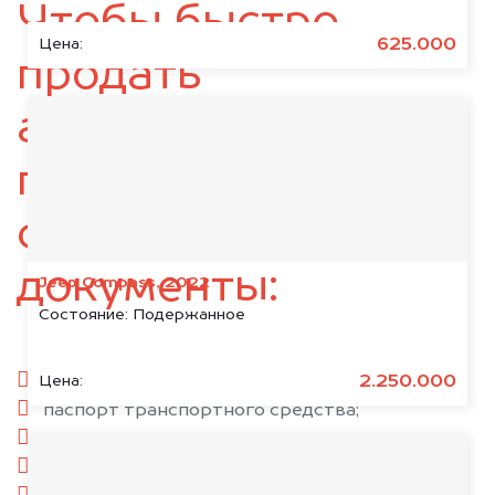
Чтобы быстро
625.000
Цена:
продать
автомобиль,
подготовьте
следующие
документы:
Jeep Compass, 2022
Состояние:
Подержанное
паспорт гражданина РФ;
2.250.000
Цена:
паспорт транспортного средства;
свидетельство о регистрации;
комплект ключей;