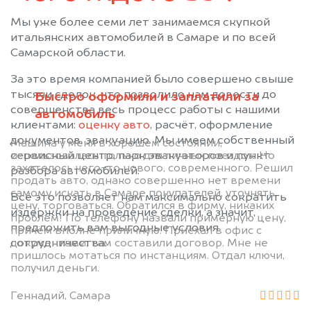
Мы уже более семи лет занимаемся скупкой
итальянских автомобилей в Самаре и по всей
Самарской области.
За это время компанией было совершено свыше
тысячи сделок, что позволило нам довести до
Быстро оформили и заплатили за
совершенства весь процесс работы с нашими
автомобиль
клиентами:
оценку авто
, расчёт, оформление
документов, эвакуацию. Мы имеем собственный
Машина у меня в хорошем состоянии,
сервисный центр, парк эвакуаторов и пункт
использовалась только для личных поездок. Но
захотелось чего-то нового, современного. Решил
разбора автомобилей.
продать авто, однако совершенно нет времени
самому искать в Самаре покупателей, уточнять
Всё это позволяет нам максимально сократить
цену, торговаться. Обратился в фирму, никаких
издержки на проведение сделки, а значит,
проблем! По телефону назвали примерную цену,
предложить вам выгодные условия
причём вполне приличную. Приехал в офис с
сотрудничества.
документами, там составили договор. Мне не
пришлось мотаться по инстанциям. Отдал ключи,
получил деньги.
Геннадий, Самара