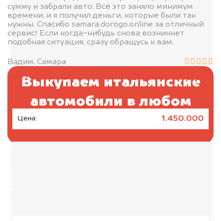
сумму и забрали авто. Всё это заняло минимум
времени, и я получил деньги, которые были так
нужны. Спасибо samara.dorogo.online за отличный
сервис! Если когда-нибудь снова возникнет
подобная ситуация, сразу обращусь к вам.
Вадим, Самара
MINI Cooper Countryman, 2017
Volkswagen Tiguan, 2017
550.000 руб.
цена
Выкупаем итальянские
Состояние:
Подержанное
автомобили в любом
состоянии
1.450.000
Цена:
Отправьте фотографии автомобиля — через
минуту эксперт-оценщик назовёт сумму.
1. Сфотографируйте машину: