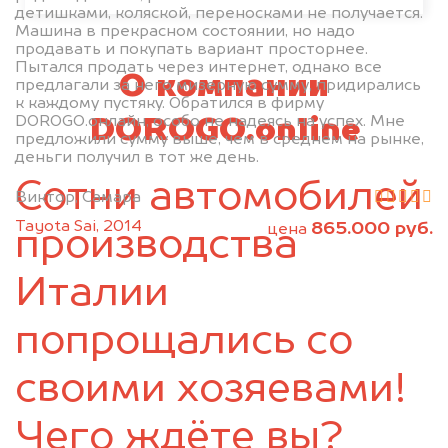
Приволжье
Самара
детишками, коляской, переносками не получается.
Машина в прекрасном состоянии, но надо
Сергиевск
Сургут
продавать и покупать вариант просторнее.
Сызрань
Тольятти
Пытался продать через интернет, однако все
О компании
предлагали за него мизерную сумму, придирались
Хворостянка
Чапаевск
к каждому пустяку. Обратился в фирму
DOROGO.онлайн, особо не надеясь на успех. Мне
Челно-Вершины
Шентала
DOROGO.online
предложили сумму выше, чем в среднем на рынке,
Шигоны
деньги получил в тот же день.
Сотни автомобилей
Виктор, Самара
Tayota Sai, 2014
865.000 руб.
цена
производства
Италии
попрощались со
своими хозяевами!
Чего ждёте вы?