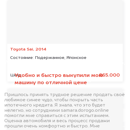
Мы консультируем
абсолютно
БЕСПЛАТНО.
Узнайте стоимость итальянского
Toyota Sai, 2014
автомобиля.
Состояние:
Подержанное, Японское
Мы купим ваше авто на 20.000 руб.
дороже, чем предлагают на
Удобно и быстро выкупили мою
865.000
Цена:
автоаукционах.
машину по отличной цене
Пришлось принять трудное решение продать своё
любимое синее чудо, чтобы покрыть часть
ипотечного кредита. Я знала, что это будет
нелегко, но сотрудники samara.dorogo.online
помогли мне справиться с этим испытанием.
Оценка автомобиля и весь процесс продажи
прошли очень комфортно и быстро. Мне